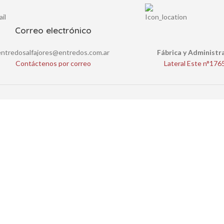
Correo electrónico
entredosalfajores@entredos.com.ar
Fábrica y Administr
Contáctenos por correo
Lateral Este n°176