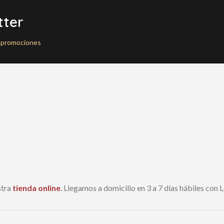
tter
as promociones
stra
tienda online
. Llegamos a domicilio en 3 a 7 días hábiles con 