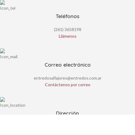
Teléfonos
(261) 3658198
Llámenos
Correo electrónico
entredosalfajores@entredos.com.ar
Contáctenos por correo
Dirección
Fábrica y Administración:
Esquina Anchorena, Acceso Sur
Lateral Este n°1765, Luján de Cuyo, Mendoza. CP. 5507