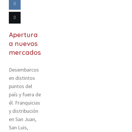
Pin this
Tumblr
Share
on VK
Email
Apertura
this
a nuevos
mercados
Desembarcos
en distintos
puntos del
país y fuera de
él. Franquicias
y distribución
en San Juan,
San Luis,