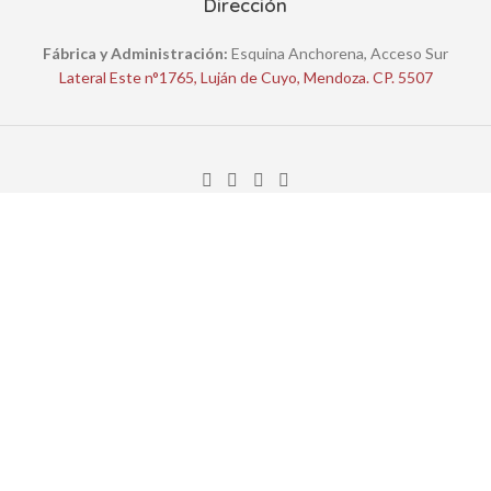
Dirección
Fábrica y Administración:
Esquina Anchorena, Acceso Sur
Lateral Este n°1765, Luján de Cuyo, Mendoza. CP. 5507
Entre Dos S.R.L. CUIT Nº: 30-71168490-1