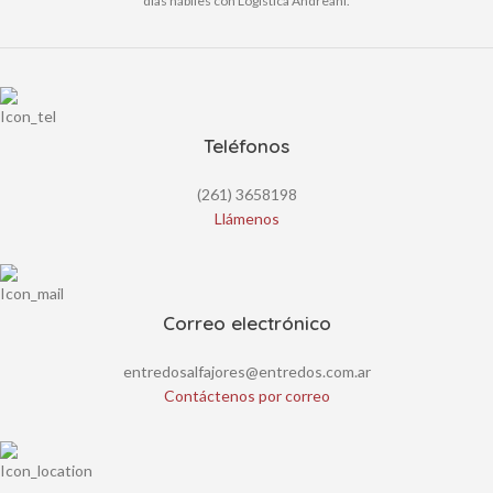
días hábiles con Logística Andreani.
Teléfonos
(261) 3658198
Llámenos
Correo electrónico
entredosalfajores@entredos.com.ar
Contáctenos por correo