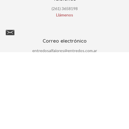
(261) 3658198
Llámenos
Correo electrónico
entredosalfajores@entredos.com.ar
Contáctenos por correo
Dirección
Fábrica y Administración:
Esquina Anchorena, Acceso Sur
Lateral Este n°1765, Luján de Cuyo, Mendoza. CP. 5507